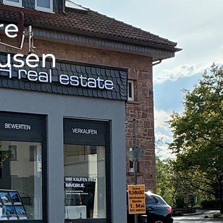
re
ausen