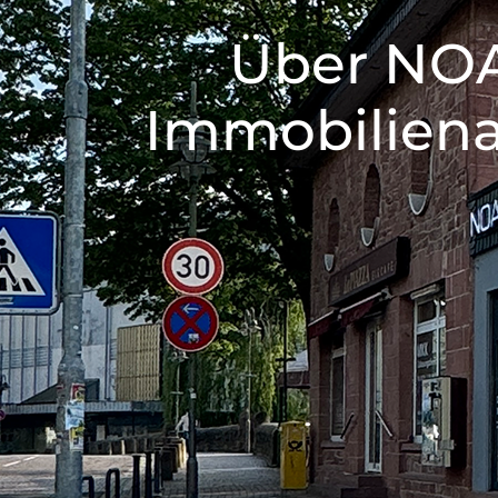
Über NOAH
Immobiliena